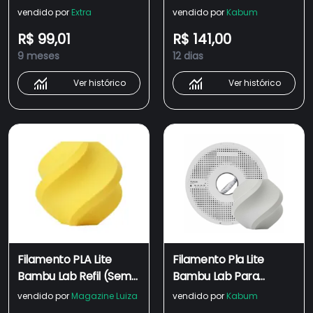
Carretel) para
Impressora 3d Preto
vendido por
Extra
vendido por
Kabum
Impressora 3D
1kg - A18-k0-1.75-1000-
R$ 99,01
R$ 141,00
Vermelho 1 Kg
spl
9 meses
12 dias
Ver histórico
Ver histórico
Filamento PLA Lite
Filamento Pla Lite
Bambu Lab Refil (Sem
Bambu Lab Para
Carretel) para
Impressora 3d Cinza
vendido por
Magazine Luiza
vendido por
Kabum
Impressora 3D
1kg