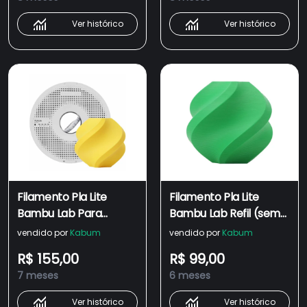
Ver histórico
Ver histórico
Filamento Pla Lite
Filamento Pla Lite
Bambu Lab Para
Bambu Lab Refil (sem
Impressora 3d
Carretel) Para
vendido por
Kabum
vendido por
Kabum
Amarelo 1 Kg
Impressora 3d Verde 1
R$ 155,00
R$ 99,00
Kg
7 meses
6 meses
Ver histórico
Ver histórico