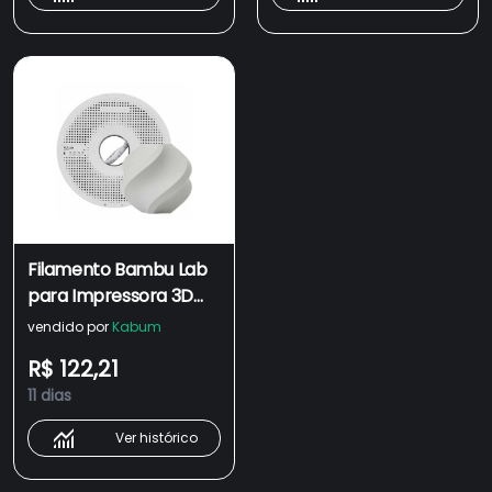
Filamento Bambu Lab
para Impressora 3D
PLA LITE, Com carretel
vendido por
Kabum
reutilizável 1,75mm, 1kg,
R$ 122,21
Cinza - A18-D0-1.75-
11 dias
1000-SPL
Ver histórico