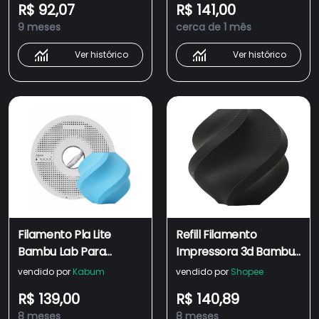
R$ 92,07
R$ 141,00
Amarelo 1 Kg
9 meses
cerca de 1 mês
Ver histórico
Ver histórico
Filamento Pla Lite
Refill Filamento
Bambu Lab Para
Impressora 3d Bambu
Impressora 3d Ciano 1
Lab Pla Lite 1kg Sem
vendido por
Kabum
vendido por
Shopee
Kg
Carretel Várias Cores
R$ 139,00
R$ 140,89
8 meses
8 meses