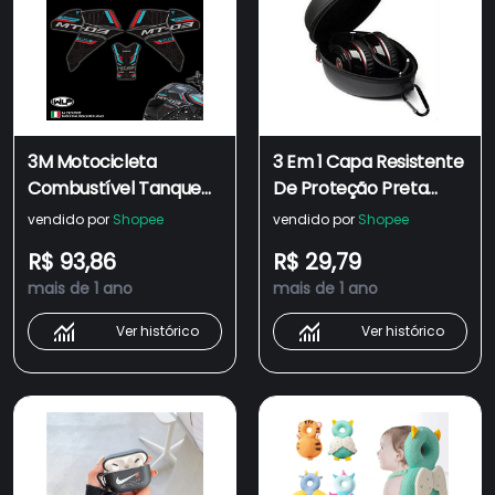
3M Motocicleta
3 Em 1 Capa Resistente
Combustível Tanque
De Proteção Preta
De Adesivo Tampa De
Para Headphone
vendido por
Shopee
vendido por
Shopee
Gás Proteção
Monster Dr Dre Beats
R$ 93,86
R$ 29,79
Decalque
Solo / Studio
mais de 1 ano
mais de 1 ano
Impermeável Para
Headphone
Yamaha MT-03 mt03
Ver histórico
Ver histórico
mt03