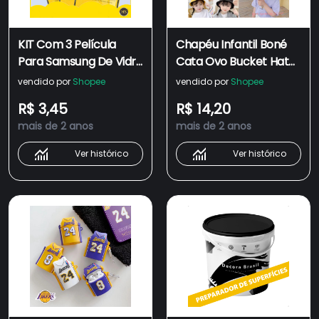
KIT Com 3 Película
Chapéu Infantil Boné
Para Samsung De Vidro
Cata Ovo Bucket Hat
3D 9D Full Proteção de
Criança Proteção Solar
vendido por
Shopee
vendido por
Shopee
Tela Para Samsung
/ chapéu de Pescador
R$ 3,45
R$ 14,20
Galaxy A22 4G/A32 4G
para Bebê-3-10 anos
mais de 2 anos
mais de 2 anos
/ 13 4G/ A52S-5G
Ver histórico
Ver histórico