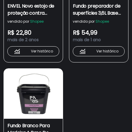
ENVEL Novo estojo de
Fundo preparador de
proteção contra
superfícies 3,6L Base
quedas para fones de
para pintura Selante
vendido por
Shopee
vendido por
Shopee
ouvido，Para Apple
Regularização
R$ 22,80
R$ 54,99
AirPods Pro Wireless
Absorção Proteção
mais de 2 anos
mais de 1 ano
Bluetooth Headset
Cover AirPods1/2/3
Ver histórico
Ver histórico
Generation Silicone
Soft Case
Fundo Branco Para