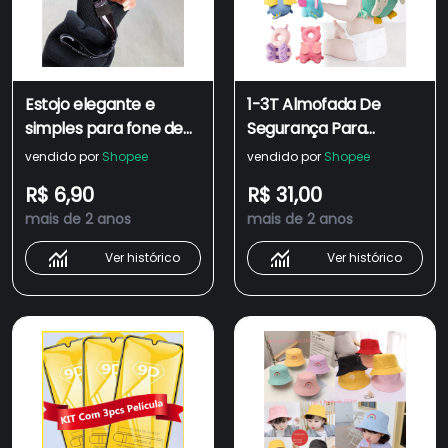
Estojo elegante e
1-3T Almofada De
simples para fone de
Segurança Para
ouvido AirPods 3,
Proteção Da Cabeça
vendido por
Shopee
vendido por
Shopee
incluído com cordão,
Do Bebê/Evitar I9ZY
R$ 6,90
R$ 31,00
adequado para
mais de 2 anos
mais de 2 anos
Airpods 2 proteção
anti-queda de quatro
Ver histórico
Ver histórico
cantos, estojo
moderno Airpods Pro
estojo para fone de
ouvido Bluetooth sem
fio