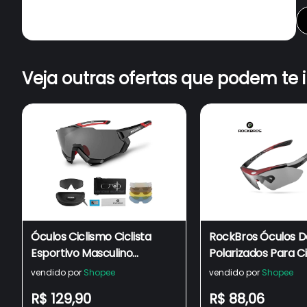
Veja outras ofertas que podem te 
Óculos Ciclismo Ciclista
RockBros Óculos D
Esportivo Masculino
Polarizados Para C
Feminino Rockbros Bike Mtb
Ao Ar Livre Esporte
vendido por
Shopee
vendido por
Shopee
Proteção Uv 400 Com 5
Bicicleta TR 90 Pr
R$ 129,90
R$ 88,06
Lentes
400 5 Lentes