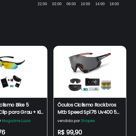
22:00
02:00
06:00
10:00
14:00
18:00
clismo Bike 5
Óculos Ciclismo Rockbros
Clip para Grau + Kit
Mtb Speed Sp176 Uv400 5
órios
Lentes Cor Da Armação
r
Magazine Luiza
vendido por
Shopee
Preto Cor Da Lente Cinco
76
R$ 99,90
Lentes De Qualidade