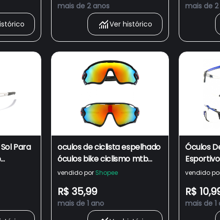
mais de 2 anos
mais de 2
istórico
Ver histórico
Sol Para
oculos de ciclista espelhado
Óculos De
o
óculos bike ciclismo mtb
Esportiv
ike Men
speed masculino feminino
Para Bike
vendido por
Shopee
vendido po
ports
unissex esportivo volei de
e Ativida
R$ 35,99
R$ 10,9
areia beach tennis corrida
Unissex 
mais de 1 ano
mais de 1
lente com proteção uv anti
Seguranç
quebra estilhaço super