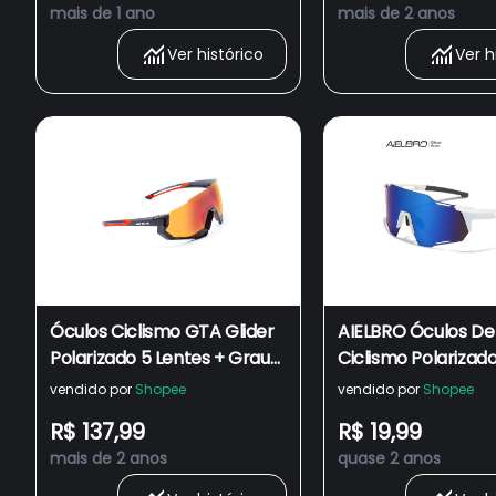
mais de 1 ano
mais de 2 anos
Ver histórico
Ver h
Óculos Ciclismo GTA Glider
AIELBRO Óculos De 
Polarizado 5 Lentes + Grau
Ciclismo Polarizad
Proteção 400uv Bike
Proteção UV MTB B
vendido por
Shopee
vendido por
Shopee
Glasses Outdoor S
R$ 137,99
R$ 19,99
Racing
mais de 2 anos
quase 2 anos