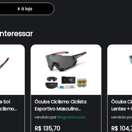
Ir à loja
interessar
e Sol
Óculos Ciclismo Ciclista
Óculos Ci
iclismo
Esportivo Masculino
Lentes + 
s
Feminino Rockbros Bike
de acess
vendido por
Magazine Luiza
vendido po
oteção UV
Proteção Uv 400 Com 5
R$ 135,70
R$ 104,
Lentes