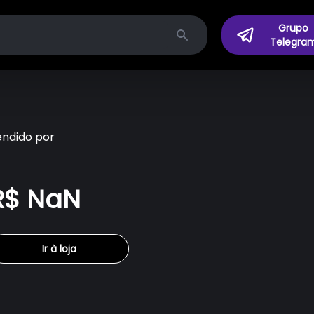
Grupo
Telegra
Search
endido por
R$ NaN
Ir à loja