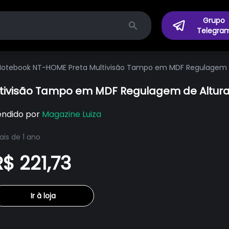
Grupo
Telegra
Search
Notebook NT-HOME Preta Multivisão Tampo em MDF Regulagem de 
ivisão Tampo em MDF Regulagem de Altura, 
endido por
Magazine Luiza
is de 1 ano
R$ 221,73
Ir à loja