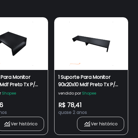
 Para Monitor
1 Suporte Para Monitor
Mdf Preto Tx P/
90x20x10 Mdf Preto Tx P/
eis Escritorio Base
Telas Moveis Escritorio Base
r
Shopee
vendido por
Shopee
co Ergonomia
Ergonomico Ergonomia
6
R$ 78,41
inha Home Offiice
Mesa Mesinha Home Offiice
nos
quase 2 anos
30Cm Notebook 30
Madeira 90Cm Notebook 90
Cm X 10 Cm Preta
Cm X 20 Cm X 10 Cm Preta
Ver histórico
Ver histórico
Pc Organização
Para Tv Pc Organização