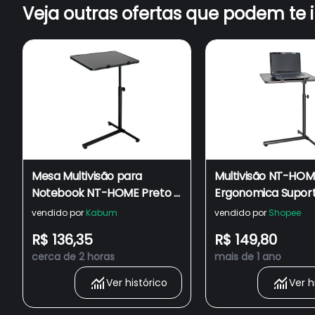
Veja outras ofertas que podem te 
Mesa Multivisão para
Multivisão NT-HO
Notebook NT-HOME Preto -
Ergonomica Supor
34219
Ergonomico para 
vendido por
Kabum
vendido por
Shopee
Notebook MDF Alt
R$ 136,35
R$ 149,80
Ajustável
cerca de 2 horas
mais de 1 ano
Ver histórico
Ver h