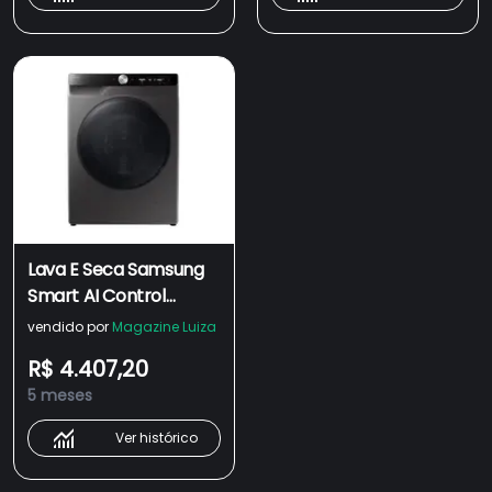
Lava E Seca Samsung
Smart AI Control
WD13FG Inox 13kg
vendido por
Magazine Luiza
WD13FG6B34BXAZ 110V
R$ 4.407,20
5 meses
Ver histórico