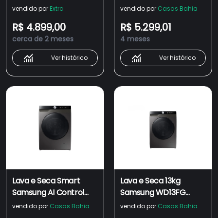
WD13FG Inox 13kg
WD13FG Inox 13kg
vendido por
Extra
vendido por
Casas Bahia
(127V) - 110V
(127V) - 110V
R$ 4.899,00
R$ 5.299,01
cerca de 2 meses
4 meses
Ver histórico
Ver histórico
Lava e Seca Smart
Lava e Seca 13kg
Samsung AI Control
Samsung WD13FG
WD13FG Inox 13kg
Smart AI Control Inox -
vendido por
Casas Bahia
vendido por
Casas Bahia
(220V)
110V