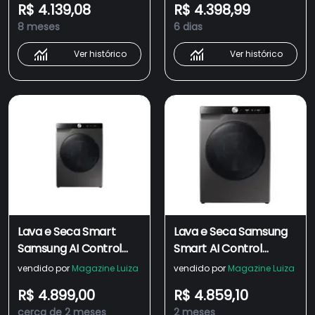
R$ 4.139,08
R$ 4.398,99
8 meses
6 dias
Ver histórico
Ver histórico
Lava e Seca Smart
Lava e Seca Samsung
Samsung AI Control
Smart AI Control
WD13FG Inox 13kg
WD13FG Inox 13kg 220V
vendido por
Magazine Luiza
vendido por
Magazine Luiza
WD13FG6B34BXBZ
R$ 4.899,00
R$ 4.859,10
cerca de 2 meses
2 meses