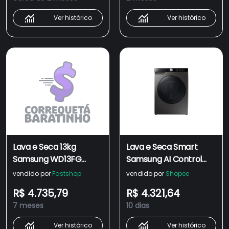
Ver histórico
Ver histórico
Lava e Seca 13kg
Lava e Seca Smart
Samsung WD13FG
Samsung AI Control
Smart AI Control Inox
WD13FG Inox 13kg
vendido por
Fastshop
vendido por
Shopee
Inox / 220
R$ 4.735,79
R$ 4.321,64
7 meses
10 dias
Ver histórico
Ver histórico