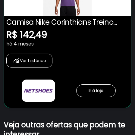
Camisa Nike Corinthians Treino
2025 Masculina
R$ 142,49
há 4 meses
Ver histórico
Ir à loja
Veja outras ofertas que podem te
interessar