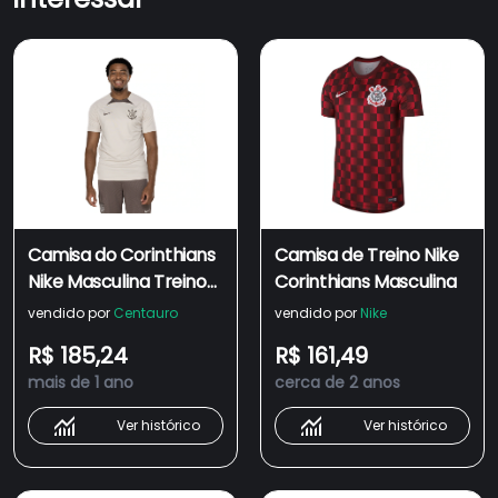
Camisa do Corinthians
Camisa de Treino Nike
Nike Masculina Treino
Corinthians Masculina
Torcedor
vendido por
Centauro
vendido por
Nike
R$ 185,24
R$ 161,49
mais de 1 ano
cerca de 2 anos
Ver histórico
Ver histórico