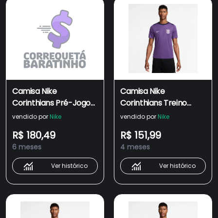
Camisa Nike
Camisa Nike
Corinthians Pré-Jogo
Corinthians Treino
2025 Masculina
2025 Masculina
vendido por
Nike
vendido por
Nike
R$ 180,49
R$ 151,99
6 meses
4 meses
Ver histórico
Ver histórico