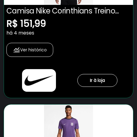
Camisa Nike Corinthians Treino
2025 Masculina
R$ 151,99
há 4 meses
Ver histórico
Ir à loja