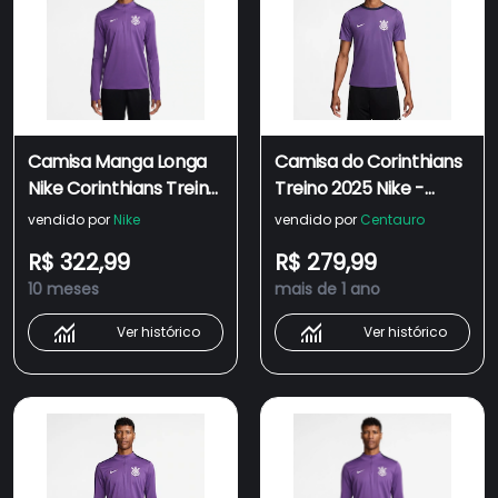
Camisa Manga Longa
Camisa do Corinthians
Nike Corinthians Treino
Treino 2025 Nike -
2025 Masculina
Masculina
vendido por
Nike
vendido por
Centauro
R$ 322,99
R$ 279,99
10 meses
mais de 1 ano
Ver histórico
Ver histórico