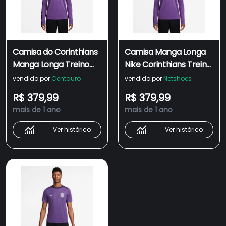
Camisa do Corinthians
Camisa Manga Longa
Manga Longa Treino
Nike Corinthians Treino
2025 Nike - Masculina
2025 Masculina
vendido por
Centauro
vendido por
Netshoes
R$ 379,99
R$ 379,99
mais de 1 ano
mais de 1 ano
Ver histórico
Ver histórico