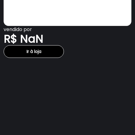
vendido por
R$ NaN
Ir à loja