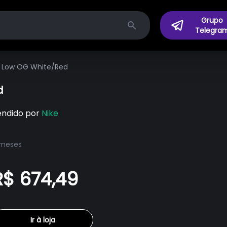
Grupo
Telegra
Search
ro Low OG White/Red
d
endido por
Nike
 meses
R$ 674,49
Ir à loja