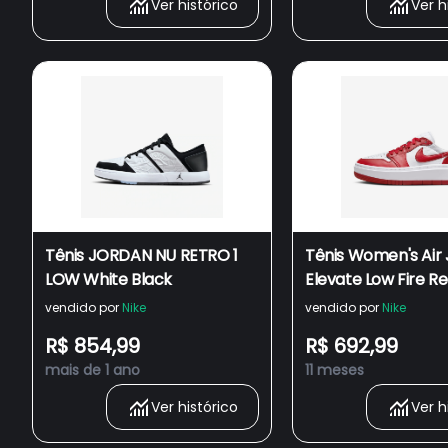
Ver histórico
Ver h
Tênis JORDAN NU RETRO 1
Tênis Women's Air 
LOW White Black
Elevate Low Fire R
vendido por
Nike
vendido por
Nike
R$ 854,99
R$ 692,99
mais de 1 ano
11 meses
Ver histórico
Ver h