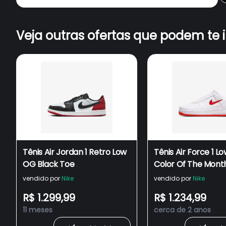
Veja outras ofertas que podem te 
Tênis Air Jordan 1 Retro Low
Tênis Air Force 1 L
OG Black Toe
Color Of The Mont
White/Red
vendido por
Nike
vendido por
Nike
R$ 1.299,99
R$ 1.234,99
11 meses
cerca de 2 anos