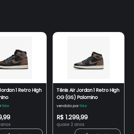
 Jordan 1 Retro High
Tênis Air Jordan 1 Retro High
mino
OG (GS) Palomino
r
Nike
vendido por
Nike
9,99
R$ 1.299,99
 anos
quase 2 anos