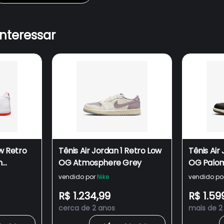
interessar
ow Retro
Tênis Air Jordan 1 Retro Low
Tênis Air
h
OG Atmosphere Grey
OG Palo
vendido por
Nike
vendido po
R$ 1.234,99
R$ 1.59
cerca de 2 anos
mais de 2