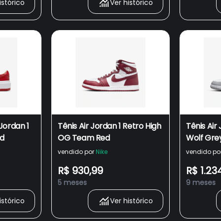
istórico
Ver histórico
Jordan 1
Tênis Air Jordan 1 Retro High
Tênis Air
ed
OG Team Red
Wolf Gre
vendido por
Nike
vendido po
R$ 930,99
R$ 1.23
5 meses
9 meses
istórico
Ver histórico