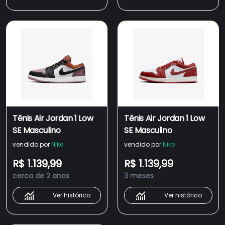
Tênis Air Jordan 1 Low
Tênis Air Jordan 1 Low
SE Masculino
SE Masculino
vendido por
Nike
vendido por
Nike
R$ 1.139,99
R$ 1.139,99
cerca de 2 anos
3 meses
Ver histórico
Ver histórico