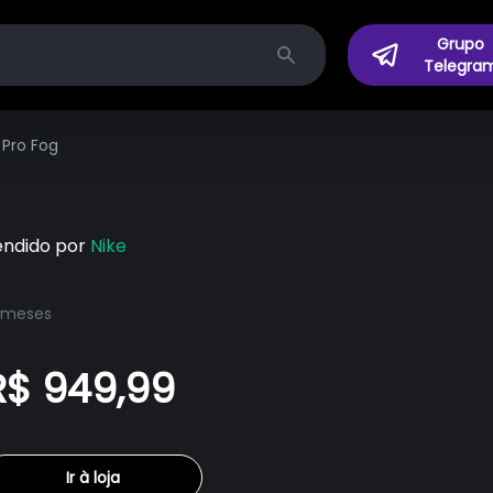
Grupo
Telegra
Search
 Pro Fog
endido por
Nike
 meses
R$ 949,99
Ir à loja