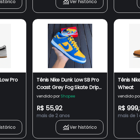
istórico
Ver histórico
 Low Pro
Tênis Nike Dunk Low SB Pro
Tênis Nik
Coast Grey Fog Skate Drip
Wheat
US Masculino Black Friday
vendido por
Shopee
vendido po
Preto/Branco/Cinza/Azul!!!
R$ 55,92
R$ 999
mais de 2 anos
mais de 1
istórico
Ver histórico