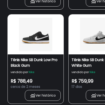
Ver histórico
Ver h
Tênis Nike SB Dunk Low Pro
Tênis Nike SB Dunk
Black Gum
White Gum
vendido por
Nike
vendido por
Nike
R$ 788,49
R$ 759,99
cerca de 2 meses
17 dias
Ver histórico
Ver h