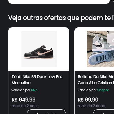
Veja outras ofertas que podem te 
Tênis Nike SB Dunk Low Pro
Botinha Da Nike Air
Masculino
Cano Alto Cristian 
Esportiva Tênis Ni
vendido por
Nike
vendido por
Shopee
Low Pro Sb Edição 
R$ 649,99
R$ 69,90
Cristian Dior
mais de 2 anos
mais de 2 anos