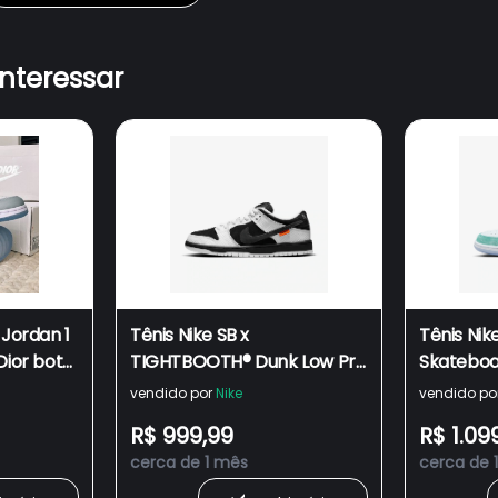
interessar
 Jordan 1
Tênis Nike SB x
Tênis Nike
Dior bota
TIGHTBOOTH®︎ Dunk Low Pro
Skateboa
ke Dunk
Black and White
White and
vendido por
Nike
vendido po
Limitada
R$ 999,99
R$ 1.09
cerca de 1 mês
cerca de 