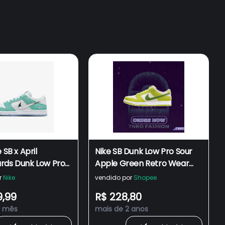
 SB x April
Nike SB Dunk Low Pro Sour
rds Dunk Low Pro
Apple Green Retro Wear
 Multi-Colour
Resistente Ao Desgaste
r
Nike
vendido por
Shopee
Tênis Casuais De Corte
9,99
R$ 228,80
Baixo Bege
1 mês
mais de 2 anos