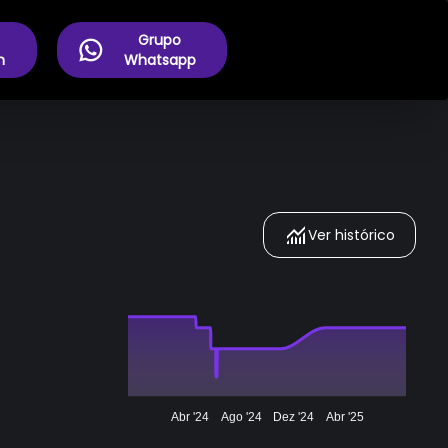
Grupo
m
Whatsapp
Ver histórico
Abr '24
Ago '24
Dez '24
Abr '25