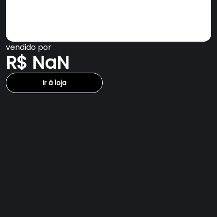
vendido por
R$ NaN
Ir à loja