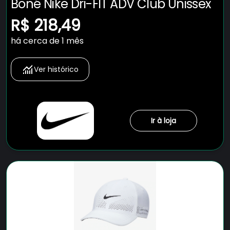
Boné Nike Dri-FIT ADV Club Unissex
R$ 218,49
há cerca de 1 mês
Ver histórico
Ir à loja