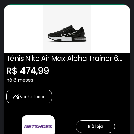
Tênis Nike Air Max Alpha Trainer 6
Masculino
R$ 474,99
há 8 meses
Ver histórico
Ir à loja