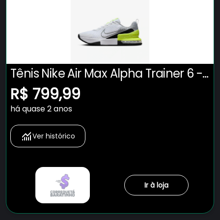
Tênis Nike Air Max Alpha Trainer 6 -
Masculino
R$ 799,99
há quase 2 anos
Ver histórico
Ir à loja