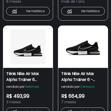
8 meses
mais de 1 ano
Ver histórico
Ver histórico
Tênis Nike Air Max
Tênis Nike Air Max
Alpha Trainer 6
Alpha Trainer 6 -
Masculino
Masculino
vendido por
Netshoes
vendido por
Centauro
R$ 493,99
R$ 664,99
3 meses
7 meses