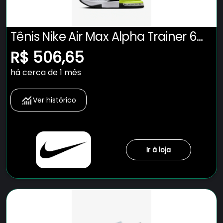
Tênis Nike Air Max Alpha Trainer 6
Masculino
R$ 506,65
há cerca de 1 mês
Ver histórico
Ir à loja