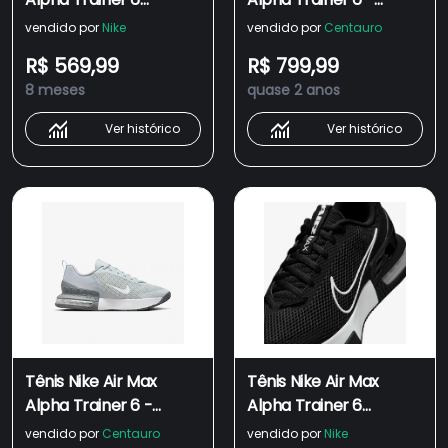
Masculino
Masculino
vendido por
Nike
vendido por
Centauro
R$ 569,99
R$ 799,99
8 meses
quase 2 anos
Ver histórico
Ver histórico
Tênis Nike Air Max
Tênis Nike Air Max
Alpha Trainer 6 -
Alpha Trainer 6
Masculino
Masculino
vendido por
Centauro
vendido por
Nike