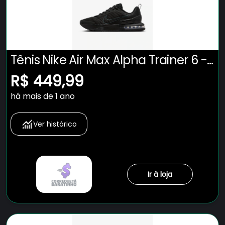
Tênis Nike Air Max Alpha Trainer 6 -
Masculino
R$ 449,99
há mais de 1 ano
Ver histórico
Ir à loja