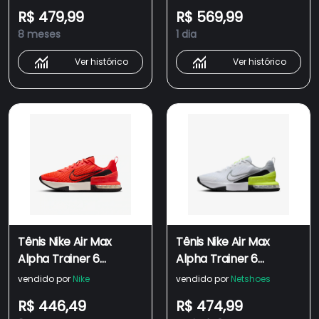
R$ 479,99
R$ 569,99
8 meses
1 dia
Ver histórico
Ver histórico
Tênis Nike Air Max
Tênis Nike Air Max
Alpha Trainer 6
Alpha Trainer 6
Masculino
Masculino
vendido por
Nike
vendido por
Netshoes
R$ 446,49
R$ 474,99