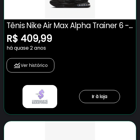
Tênis Nike Air Max Alpha Trainer 6 -
Masculino
R$ 409,99
há quase 2 anos
Ver histórico
Ir à loja