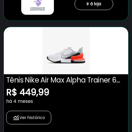
Ir à loja
Tênis Nike Air Max Alpha Trainer 6
Masculino
R$ 449,99
há 4 meses
Ver histórico