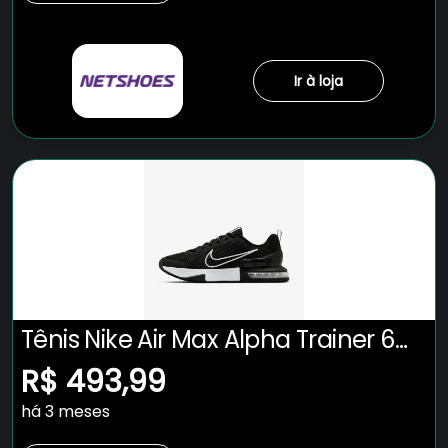
Ir à loja
Tênis Nike Air Max Alpha Trainer 6
Masculino
R$ 493,99
há 3 meses