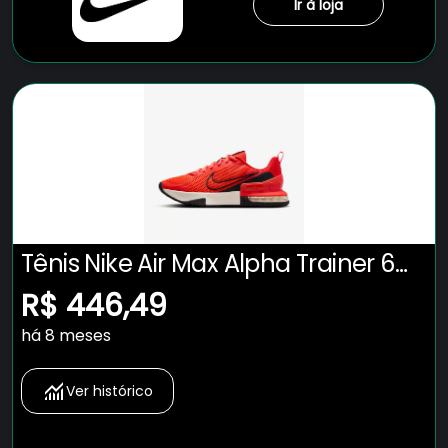
Ir à loja
Tênis Nike Air Max Alpha Trainer 6
Masculino
R$ 446,49
há 8 meses
Ver histórico