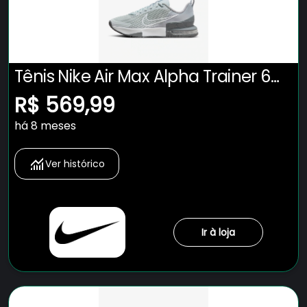
Tênis Nike Air Max Alpha Trainer 6
Masculino
R$ 569,99
há 8 meses
Ver histórico
Ir à loja