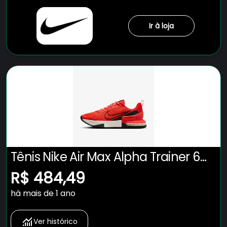
Ir à loja
Tênis Nike Air Max Alpha Trainer 6
Masculino
R$ 484,49
há mais de 1 ano
Ver histórico