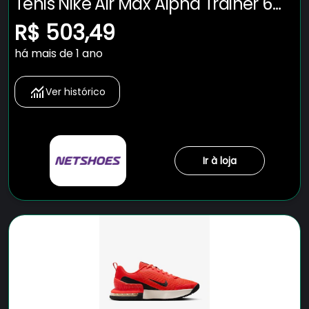
Tênis Nike Air Max Alpha Trainer 6
Masculino
R$ 503,49
há mais de 1 ano
Ver histórico
Ir à loja