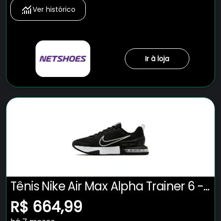
Ver histórico
Ir à loja
Tênis Nike Air Max Alpha Trainer 6 -
Masculino
R$ 664,99