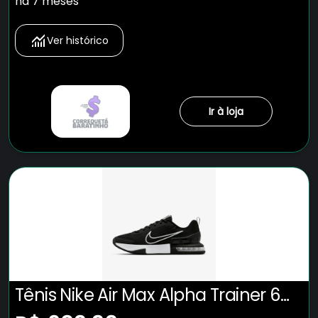
há 7 meses
Ver histórico
Ir à loja
Tênis Nike Air Max Alpha Trainer 6
Masculino