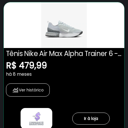
Tênis Nike Air Max Alpha Trainer 6 -
Masculino
R$ 479,99
há 8 meses
Ver histórico
Ir à loja