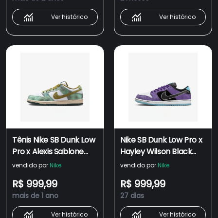
Ver histórico
Ver histórico
Tênis Nike SB Dunk Low
Nike SB Dunk Low Pro x
Pro x Alexis Sablone
Hayley Wilson Black
White and Pacific Moss
and Court Purple
vendido por
Nike
vendido por
Nike
R$ 999,99
R$ 999,99
mais de 1 ano
27 dias
Ver histórico
Ver histórico