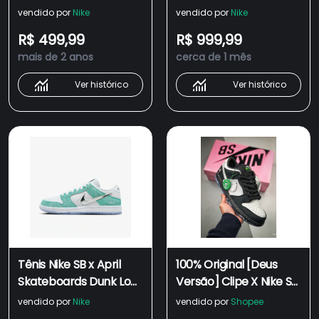
"RESTOCK"
Low Pro Black and
vendido por
Nike
vendido por
Nike
White
R$ 499,99
R$ 999,99
mais de 2 anos
cerca de 1 mês
Ver histórico
Ver histórico
Tênis Nike SB x April
100% Original [Deus
Skateboards Dunk Low
Versão] Clipe X Nike SB
Pro White and Multi-
Dunk Low Pro "Panda
vendido por
Nike
vendido por
Shopee
Colour
Dove" Leisure Low