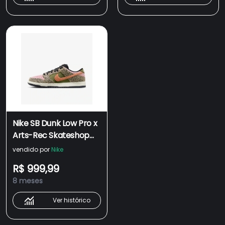
Nike SB Dunk Low Pro x
Arts-Rec Skateshop
Rust Pink and Rough
vendido por
Nike
Green
R$ 999,99
8 meses
Ver histórico