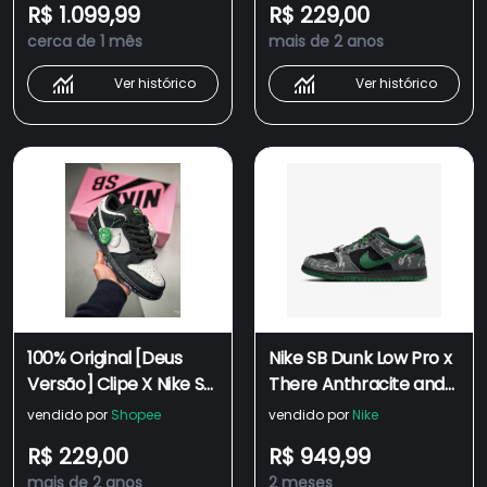
R$ 1.099,99
R$ 229,00
Sneaters &-
cerca de 1 mês
mais de 2 anos
Ver histórico
Ver histórico
100% Original [Deus
Nike SB Dunk Low Pro x
Versão] Clipe X Nike SB
There Anthracite and
Dunk Low Pro "Panda
Gorge Green
vendido por
Shopee
vendido por
Nike
Dove" Leisure Low
R$ 229,00
R$ 949,99
Sneaters &-
mais de 2 anos
2 meses