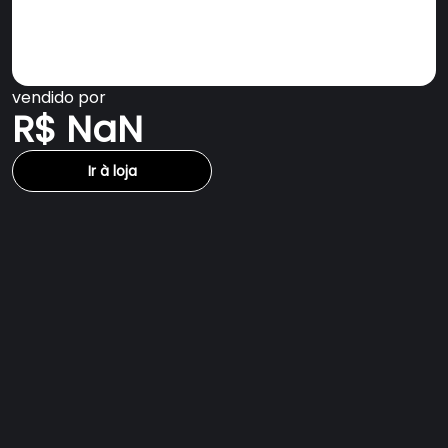
vendido por
R$ NaN
Ir à loja