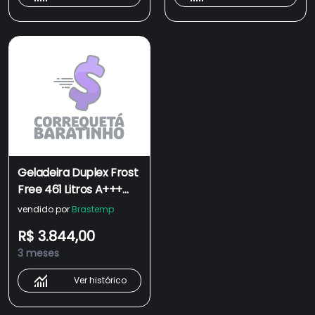
Geladeira Duplex Frost
Free 461 Litros A+++
Cor Branca com
vendido por
Brastemp
Tecnologia Turbo
R$ 3.844,00
Control e Fresh Box -
3 meses
BRM56FB
Ver histórico