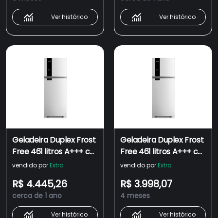
BRM56FB
BRM56FB
Ver histórico
Ver histórico
Geladeira Duplex Frost
Geladeira Duplex Frost
Free 461 litros A+++ cor
Free 461 litros A+++ cor
Branca com
Branca com
vendido por
Extra
vendido por
Extra
tecnologia Turbo
tecnologia Turbo
R$ 4.445,26
R$ 3.998,07
Control e Fresh Box -
Control e Fresh Box -
cerca de 1 ano
4 meses
BRM56FB - 110V
BRM56FB - 220V
Ver histórico
Ver histórico