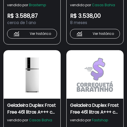
Branca com
Branca com
vendido por
Brastemp
vendido por
Casas Bahia
tecnologia Turbo
tecnologia Turbo
R$ 3.588,87
R$ 3.538,00
Control e Fresh Box -
Control e Fresh Box -
cerca de 1 ano
8 meses
BRM56FB
BRM56FB
Ver histórico
Ver histórico
Geladeira Duplex Frost
Geladeira Duplex Frost
Free 461 litros A+++ cor
Free 461 litros A+++ cor
Branca com
Branca com
vendido por
Casas Bahia
vendido por
Fastshop
tecnologia Turbo
tecnologia Turbo