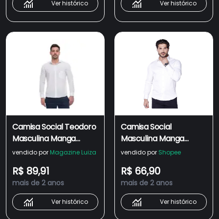
Ver histórico
Ver histórico
Camisa Social Teodoro
Camisa Social
Masculina Manga
Masculina Manga
Longa Slim Fit Casual
Longa Slim Fit Nacional
vendido por
Magazine Luiza
vendido por
Shopee
R$ 89,91
R$ 66,90
mais de 2 anos
mais de 2 anos
Ver histórico
Ver histórico