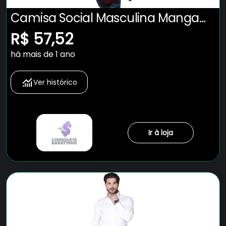
Camisa Social Masculina Manga
Longa Slim Fit Nacional
R$ 57,52
há mais de 1 ano
Ver histórico
Ir à loja