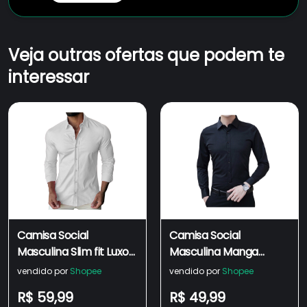
Veja outras ofertas que podem te
interessar
Camisa Social
Camisa Social
Masculina Slim fit Luxo
Masculina Manga
Moda Manga Longa
Longa Slim Fit Lisa
vendido por
Shopee
vendido por
Shopee
Envio Imediato
Oferta
R$ 59,99
R$ 49,99