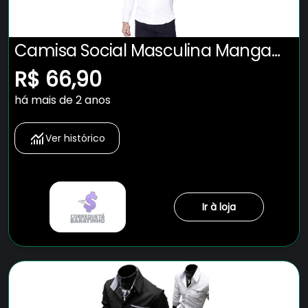
Camisa Social Masculina Manga
Longa Slim Fit Nacional
R$ 66,90
há mais de 2 anos
Ver histórico
Ir à loja