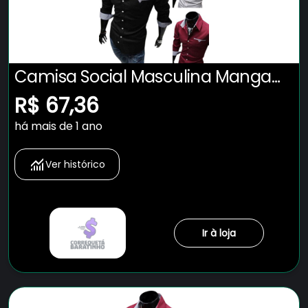
Camisa Social Masculina Manga
Longa Slim Fit Nacional
R$ 67,36
há mais de 1 ano
Ver histórico
Ir à loja