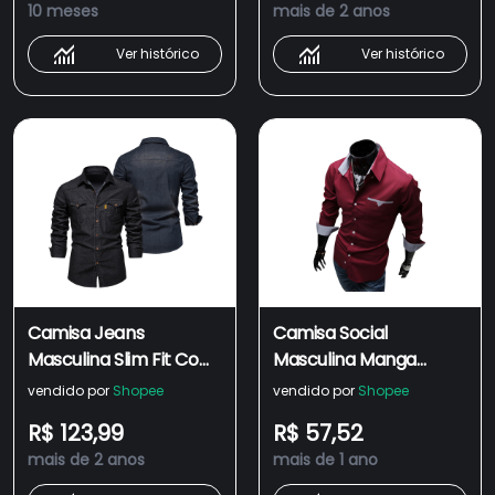
10 meses
mais de 2 anos
Ver histórico
Ver histórico
Camisa Jeans
Camisa Social
Masculina Slim Fit Com
Masculina Manga
Botão De Manga Longa
Longa Slim Fit Nacional
vendido por
Shopee
vendido por
Shopee
De Bolsos De Alta
R$ 123,99
R$ 57,52
Qualidade Para
mais de 2 anos
mais de 1 ano
Primavera Outono
Casual Social