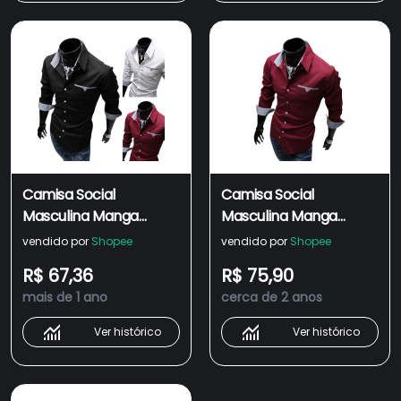
Camisa Social
Camisa Social
Masculina Manga
Masculina Manga
Longa Slim Fit Nacional
Longa - Slim Fit
vendido por
Shopee
vendido por
Shopee
Nacional
R$ 67,36
R$ 75,90
mais de 1 ano
cerca de 2 anos
Ver histórico
Ver histórico