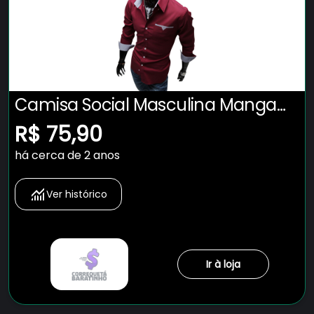
Camisa Social Masculina Manga
Longa - Slim Fit Nacional
R$ 75,90
há cerca de 2 anos
Ver histórico
Ir à loja