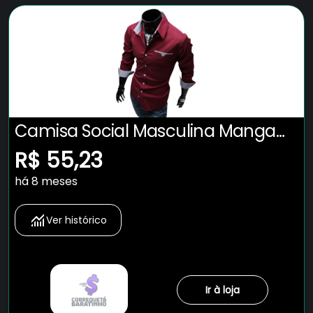
Camisa Social Masculina Manga
Longa Slim Fit Nacional
R$ 55,23
há 8 meses
Ver histórico
Ir à loja