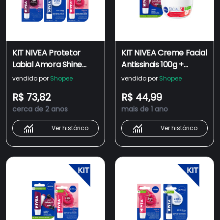
KIT NIVEA Protetor
KIT NIVEA Creme Facial
Labial Amora Shine
Antissinais 100g +
4,8g + Protetor Labial
Protetor Labial Amora
vendido por
Shopee
vendido por
Shopee
Original Care 4,8g +
Shine 4,8g
R$ 73,82
R$ 44,99
Protetor Labial Cereja
cerca de 2 anos
mais de 1 ano
Shine 4,8g
Ver histórico
Ver histórico