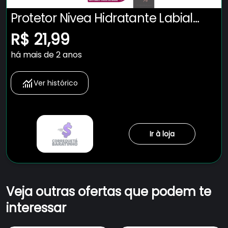
Protetor Nivea Hidratante Labial
Amora Shine - 4,8g
R$ 21,99
há mais de 2 anos
Ver histórico
Ir à loja
Veja outras ofertas que podem te
interessar