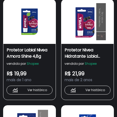
Protetor Labial Nivea
Protetor Nivea
Amora Shine 4,8g
Hidratante Labial
Amora Shine - 4,8g
vendido por
Shopee
vendido por
Shopee
R$ 19,99
R$ 21,99
mais de 1 ano
mais de 2 anos
Ver histórico
Ver histórico