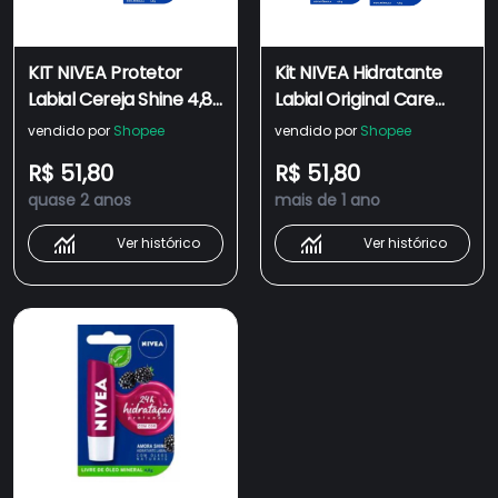
KIT NIVEA Protetor
Kit NIVEA Hidratante
Labial Cereja Shine 4,8g
Labial Original Care
+ Protetor Labial
4,8g + Protetor Labial
vendido por
Shopee
vendido por
Shopee
Amora Shine 4,8g
Cereja Shine 4,8g
R$ 51,80
R$ 51,80
quase 2 anos
mais de 1 ano
Ver histórico
Ver histórico