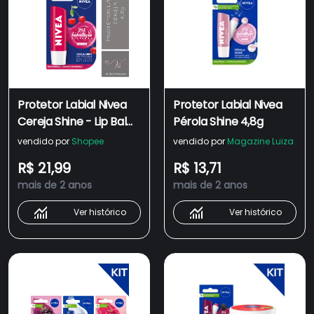
Protetor Labial Nivea
Protetor Labial Nivea
Cereja Shine - Lip Balm
Pérola Shine 4,8g
4,8g
vendido por
Shopee
vendido por
Magazine Luiza
R$ 21,99
R$ 13,71
mais de 2 anos
mais de 2 anos
Ver histórico
Ver histórico