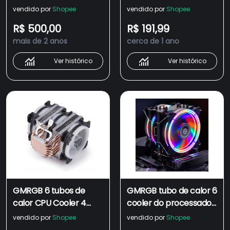
4Pin PWM RGB PC
pinos PWM RGB PC
vendido por
Shopee
vendido por
Shopee
Silencioso Intel LGA
silencioso Intel LGA
R$ 500,00
R$ 191,99
1700/1200/1150/1151/1155
mais de 2 anos
cerca de 1 ano
3 ventiladores com
controlador Resfriador
Ver histórico
Ver histórico
de CPU a ar TDP150w
GMF-603
GMRGB 6 tubos de
GMRGB tubo de calor 6
calor CPU Cooler 4
cooler do processador
pinos PWM Rainbow
4 pinos pwm rgb pc
vendido por
Shopee
vendido por
Shopee
RGB PC silencioso Intel
silencioso intel lga