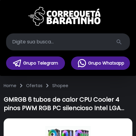
Search
Grupo Telegram
Grupo Whatsapp
Home
Ofertas
Shopee
GMRGB 6 tubos de calor CPU Cooler 4
pinos PWM RGB PC silencioso Intel LGA
1700 775 1200 1150 1151 1155 2011/2011-3 X79
X99 AM2 AM3 AM4 CPU Ventilador Suporte
ARGB AURA SYNC