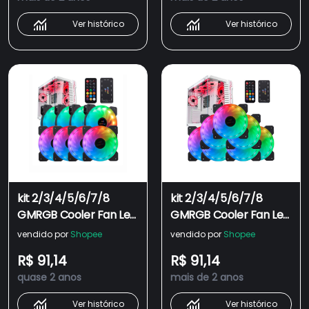
Computador chassis
Computador chassis
Ajustar 120mm
Ajustar Silencioso +
Ver histórico
Ver histórico
Silencioso + Controle
Controle
kit 2/3/4/5/6/7/8
kit 2/3/4/5/6/7/8
GMRGB Cooler Fan Led
GMRGB Cooler Fan Led
RGB 120mm 12cm
RGB 120mm 12cm
vendido por
Shopee
vendido por
Shopee
Gabinete Pc Gamer
Gabinete Pc Gamer
R$ 91,14
R$ 91,14
Ventoinha 1300RPM +
Ventoinha 1300RPM +
quase 2 anos
mais de 2 anos
Controladora
Controladora
Interface SATA
Interface SATA
Ver histórico
Ver histórico