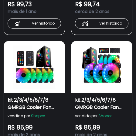
R$ 99,73
R$ 99,74
Adjust LED 120mm
Ventoinha
mais de 1 ano
cerca de 2 anos
Quiet Cooler + Remote
Control 120mm Para
Ver histórico
Ver histórico
Computador chassis
kit 2/3/4/5/6/7/8
kit 2/3/4/5/6/7/8
GMRGB Cooler Fan
GMRGB Cooler Fan
Com Led Colorido
Com Led Colorido
vendido por
Shopee
vendido por
Shopee
120x120mm Pc Gamer
120x120mm Pc Gamer
R$ 85,99
R$ 85,99
Ventoinha Para
Ventoinha Para
mais de 2 anos
mais de 2 anos