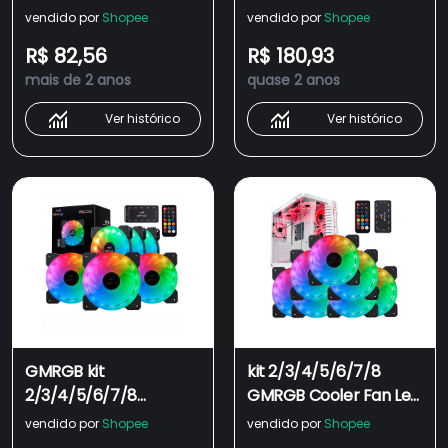
Com Led Colorido
Cooler Fan Game Led
vendido por
Shopee
vendido por
Shopee
120x120mm Pc Gamer
RGB 120mm 6 pinos
R$ 82,56
R$ 180,93
Ventoinha Para
silencioso com kit de
mais de 2 anos
quase 2 anos
Computador chassis
hub de controle para
Ajustar 120mm
jogos PC Ventiladores
Ver histórico
Ver histórico
Silencioso + Controle
ARGB de refrigeração
para chassi de
computador
GMRGB kit
kit 2/3/4/5/6/7/8
2/3/4/5/6/7/8
GMRGB Cooler Fan Led
Computer Case PC
RGB 120mm 12cm
vendido por
Shopee
vendido por
Shopee
ARGB Cooling Fan
Gabinete Pc Gamer