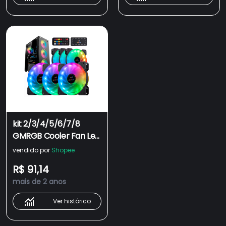
kit 2/3/4/5/6/7/8
GMRGB Cooler Fan Led
RGB 120mm 12cm
vendido por
Shopee
Gabinete Pc Gamer
R$ 91,14
Ventoinha 1300RPM +
mais de 2 anos
Controladora
Interface SATA
Ver histórico