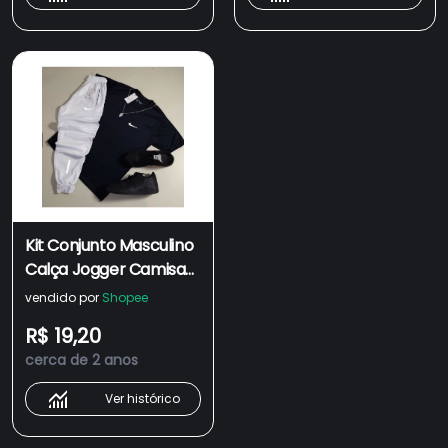
Kit Conjunto Masculino
Calça Jogger Camisa
Masculina Refletiva
vendido por
Shopee
Conjunto Masculino
R$ 19,20
Esportivo dry fit
cerca de 2 anos
masculino
Ver histórico