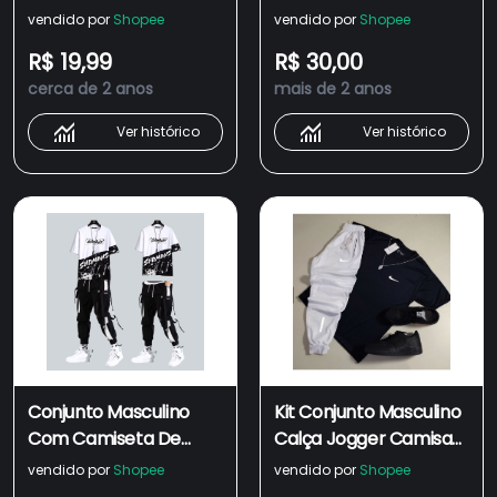
Laterais E 1 Camiseta
Masculina Refletiva
vendido por
Shopee
vendido por
Shopee
Manga Curta Dryfit -
Conjunto Masculino
R$ 19,99
R$ 30,00
Férias / Esporte/
Esportivo dry fit
cerca de 2 anos
mais de 2 anos
Casual
masculino
Ver histórico
Ver histórico
Conjunto Masculino
Kit Conjunto Masculino
Com Camiseta De
Calça Jogger Camisa
Manga Curta E Calça
Masculina Refletiva
vendido por
Shopee
vendido por
Shopee
De Carga Estilo Hip Hop
Conjunto Masculino