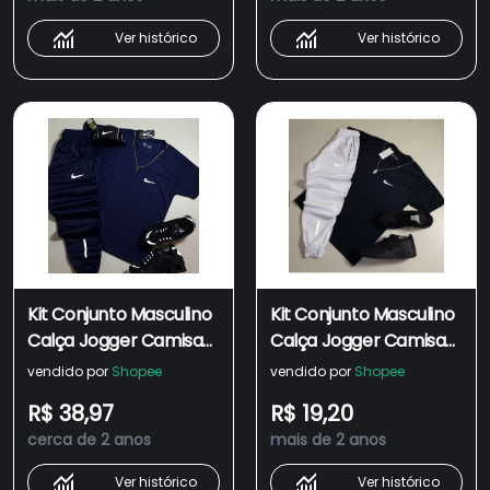
ENVIO IMEDIATO
Ver histórico
Ver histórico
Kit Conjunto Masculino
Kit Conjunto Masculino
Calça Jogger Camisa
Calça Jogger Camisa
Masculina Refletiva
Masculina Refletiva
vendido por
Shopee
vendido por
Shopee
Conjunto Masculino
Conjunto Masculino
R$ 38,97
R$ 19,20
Esportivo dry fit -
Esportivo dry fit
cerca de 2 anos
mais de 2 anos
ENVIO IMEDIATO
masculino
Ver histórico
Ver histórico