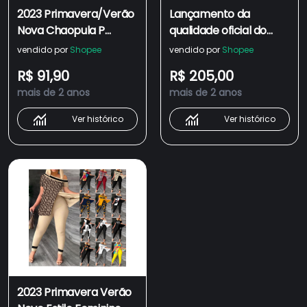
2023 Primavera/Verão
Lançamento da
Nova Chaopula P
qualidade oficial do
Family Chame Inverted
Brasil 2023 Primavera e
vendido por
Shopee
vendido por
Shopee
Triangle T-shirt De
verão novo imperador
R$ 91,90
R$ 205,00
Manga Curta
roxo versátil sapatos
mais de 2 anos
mais de 2 anos
Estampada Para
de tabuleiro retrô ins
Homens E Mulheres
2ENV
Ver histórico
Ver histórico
Estilo INS Casual
2023 Primavera Verão