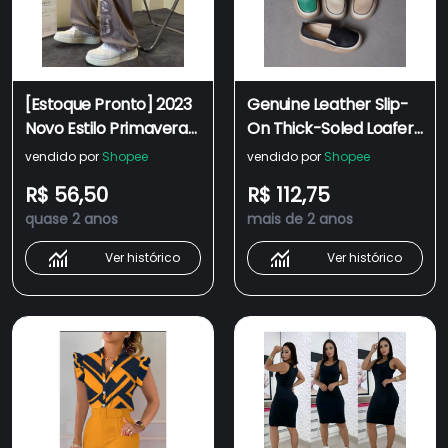
[Estoque Pronto] 2023
Genuine Leather Slip-
Novo Estilo Primavera
On Thick-Soled Loafers
Verão Costurado
Feminino 2023
vendido por
Shopee
vendido por
Shopee
Waffle Calças Casuais
Primavera Outono
R$ 56,50
R$ 112,75
Homens Mulheres
Verão Novo Estilo
quase 2 anos
mais de 2 anos
Cintura Alta Solto
Plataforma De Tudo
casual y2k
Em Combinação
Ver histórico
Ver histórico
Mulheres Casuais
Espessas