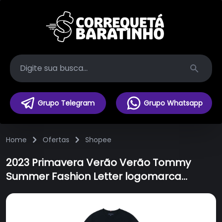
Search
Grupo Telegram
Grupo Whatsapp
Home
Ofertas
Shopee
2023 Primavera Verão Verão Tommy
Summer Fashion Letter logomarca
Impresso Homens de manga curta
Casual Camiseta de Algodão Puro Solto
Pescoço Redondo Meio Manga Rótulo de