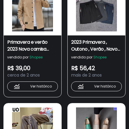
Primavera e verão
2023 Primavera ,
2023 Nova camisa
Outono , Verão , Novo
vintage de tamanho
Estilo Poliéster
vendido por
Shopee
vendido por
Shopee
grande, manga
Secagem Rápida
R$ 39,00
R$ 56,42
comprida masculina,
Shorts Masculinos De
cerca de 2 anos
mais de 2 anos
camisa casual versátil
Corrida
e solta, camisa de
Ver histórico
Ver histórico
estilo brasileiro