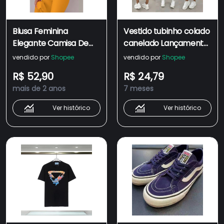
Blusa Feminina
Vestido tubinho colado
Elegante Camisa De
canelado Lançamento
Manga Curta 2023
2023 regata casual
vendido por
Shopee
vendido por
Shopee
Moda Primavera Verão
versátil tamanho
R$ 52,90
R$ 24,79
Social Casual V
Primavera Verão
mais de 2 anos
7 meses
Colarinho Floral
Camisas E Blusas De
Ver histórico
Ver histórico
Escritório Roupa De
Senhora