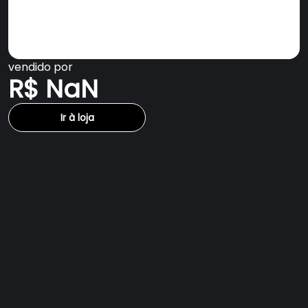
vendido por
R$ NaN
Ir à loja