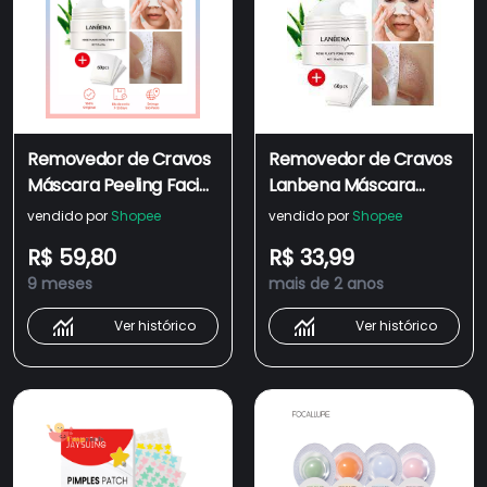
Removedor de Cravos
Removedor de Cravos
Máscara Peeling Facial
Lanbena Máscara
Tira Poros Tratamento
Peeling Facial Tira
vendido por
Shopee
vendido por
Shopee
Acne Cuidados Com a
Poros Tratamento
R$ 59,80
R$ 33,99
Pele Limpeza Profunda
Acne Cuidados Com a
9 meses
mais de 2 anos
Branco Cravo 30g
Pele Limpeza Profunda.
Pronta Entrega!!!
Ver histórico
Ver histórico