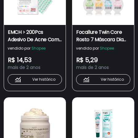
EMCH > 200Pcs
Focallure Twin Core
Adesivo De Acne Com
Rosto 7 Máscara Dia
À Prova D'água
Cuidados Com A Pele
vendido por
Shopee
vendido por
Shopee
Tratamento D'água
Facial Limpeza
R$ 14,53
R$ 5,29
Ferramenta De
Tratamento Acne
mais de 2 anos
mais de 2 anos
Remoção De Borbulhas
Hidratante Controle
Máscara Facial Blemish
De Oleosidade
Ver histórico
Ver histórico
Spot SkinCare Hidden
Máscara Conjunto
Pimple Novo