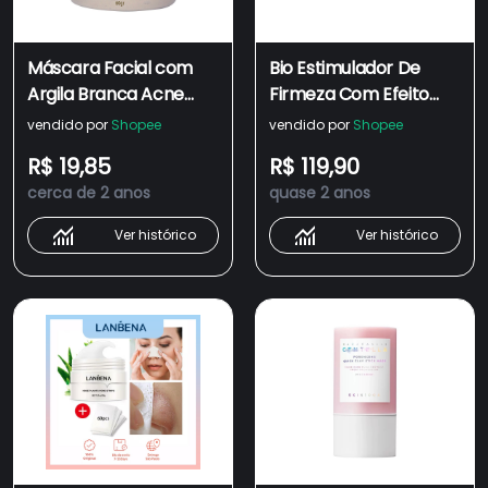
Máscara Facial com
Bio Estimulador De
Argila Branca Acne
Firmeza Com Efeito
Tratamento de Acnes
Lifting Instantâneo Sem
vendido por
Shopee
vendido por
Shopee
Auxilia no Clareamento
Agulhas e Tratamento
R$ 19,85
R$ 119,90
de Melasma Manchas
Firmador - 30g Sérum
cerca de 2 anos
quase 2 anos
Sol Espinhas e Sardas
Facial - Bisyou
60gr.
Ver histórico
Ver histórico