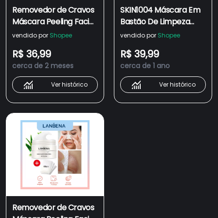
Removedor de Cravos
SKIN1004 Máscara Em
Máscara Peeling Facial
Bastão De Limpeza
Tira Poros Tratamento
SKIN1004 Himalayan
vendido por
Shopee
vendido por
Shopee
Acne Cuidados Pele
Rose Salt Pore
R$ 36,99
R$ 39,99
Limpeza Profunda
Cleaning Stick Facial
cerca de 2 meses
cerca de 1 ano
Pequeno Pó
Tratamento De P
Ver histórico
Ver histórico
Removedor de Cravos