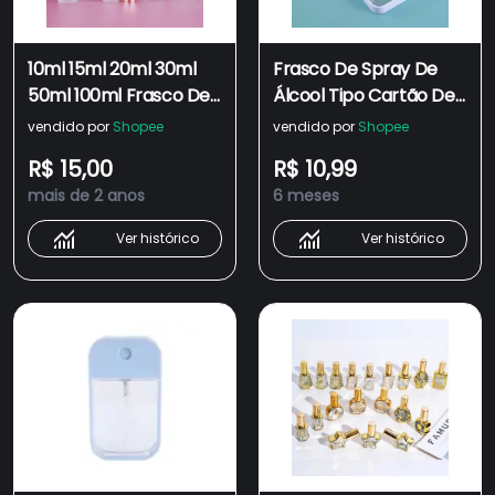
10ml 15ml 20ml 30ml
Frasco De Spray De
50ml 100ml Frasco De
Álcool Tipo Cartão De
Vidro Branco Fosco
45ml , Repelente De
vendido por
Shopee
vendido por
Shopee
Vazio Cosmético
Mosquitos ,
R$ 15,00
R$ 10,99
Perfume Spray De
Desinfecção , Água
mais de 2 anos
6 meses
Ouro Rosa
Engarrafada ,
Cosmético , Po
Ver histórico
Ver histórico