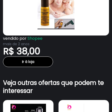
vezes maior que antes. É chamado de
spray de stallion porque você pode ma
vendido por
Shopee
mais de 2 anos
R$ 38,00
Ir à loja
Veja outras ofertas que podem te
interessar