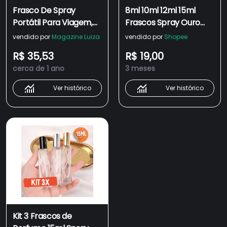
Frasco De Spray
8ml 10ml 12ml 15ml
Portátil Para Viagem,
Frascos Spray Ouro
45ml, Perfume
Amostra De
vendido por
Magazine Luiza
vendido por
Shopee
Recarregável,
Recipientes Vazios
R$ 35,53
R$ 19,00
Repelente De
Viagem Frasco
cerca de 1 ano
3 meses
Mosquitos, Caixa De
Perfume De Vidro
Portátil Atomizador
Ver histórico
Ver histórico
Ultra Névoa
Pulverizador
Kit 3 Frascos de