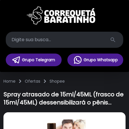
Search
Grupo Telegram
Grupo Whatsapp
Home
Ofertas
Shopee
Spray atrasado de 15ml/45ML (frasco de
15ml/45ML) dessensibilizará o pênis
quando pulverizado na cabeça e
funcionará dentro de 5 minutos após a
pulverização. Após o uso, pode ser 10