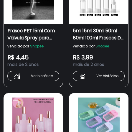
Frasco PET 15ml Com
5ml 15ml 30ml 50ml
Válvula Spray para
80ml 100ml Frascos De
Amostras de Perfume
Spray Vazio
vendido por
Shopee
vendido por
Shopee
Transparente Para
R$ 4,45
R$ 3,99
Viagem Portátil/Frasco
mais de 2 anos
mais de 2 anos
De Silicone
Espremer/Recipiente
Ver histórico
Ver histórico
Recarregável/Garrafas/P
Multifuncionais Loção ,
Shamp