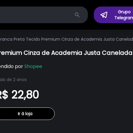
Grupo
Telegra
Search
Branca Preta Tecido Premium Cinza de Academia Justa Canelada
remium Cinza de Academia Justa Canelada E
endido por
Shopee
is de 2 anos
R$ 22,80
Ir à loja