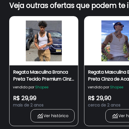
Veja outras ofertas que podem te 
Regata Masculina Branca
Regata Masculina 
Preta Tecido Premium Cinza
Preta Cinza de Ac
de Academia Justa
Justa Canelada Est
vendido por
Shopee
vendido por
Shopee
Canelada Estilo Americana
Americana HIP HO
R$ 29,99
R$ 29,90
HIP HOP Rapper Unissex
mais de 2 anos
cerca de 2 anos
Ver histórico
Ver h