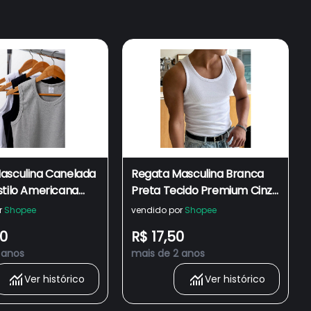
asculina Canelada
Regata Masculina Branca
stilo Americana
Preta Tecido Premium Cinza
nza Mescla de
de Academia Justa
r
Shopee
vendido por
Shopee
 Justa HIP HOP
Canelada Estilo Americana
90
R$ 17,50
issex Alta
HIP HOP Rapper Unissex
 anos
mais de 2 anos
 Envio Imediato
Ver histórico
Ver histórico