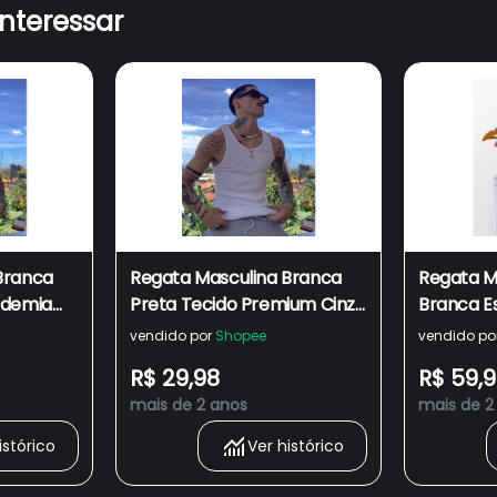
interessar
Branca
Regata Masculina Branca
Regata M
ademia
Preta Tecido Premium Cinza
Branca E
ilo
de Academia Justa
Preta Ci
vendido por
Shopee
vendido po
P Rapper
Canelada Estilo Americana
Academia
R$ 29,98
R$ 59,
HIP HOP Rapper Unissex
Rapper Un
mais de 2 anos
mais de 2
Qualidade
istórico
Ver histórico