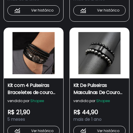
Ver histórico
Ver histórico
Kit com 4 Pulseiras
Kit De Pulseiras
Braceletes de couro
Masculinas De Couro
Masculinas Linha
Fecho Magnético Imã
vendido por
Shopee
vendido por
Shopee
Premium
Bolin C/03
R$ 21,90
R$ 44,90
5 meses
mais de 1 ano
Ver histórico
Ver histórico