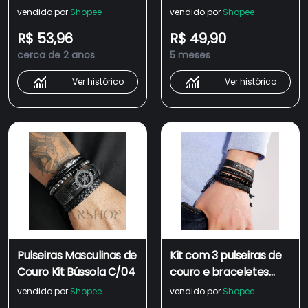
Fecho Magnético
vendido por
Shopee
vendido por
Shopee
Bolinhas Hematita
R$ 53,96
R$ 49,90
cerca de 2 anos
5 meses
Ver histórico
Ver histórico
Pulseiras Masculinas de
Kit com 3 pulseiras de
Couro Kit Bússola C/04
couro e braceletes
boêmios - Grande
vendido por
Shopee
vendido por
Shopee
variedade de opções