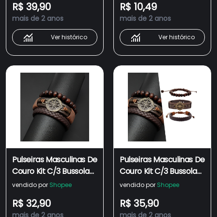
R$ 39,90
R$ 10,49
femininas e masculinas
mais de 2 anos
mais de 2 anos
para presente
Ver histórico
Ver histórico
Pulseiras Masculinas De
Pulseiras Masculinas De
Couro Kit C/3 Bussola
Couro Kit C/3 Bussola
Leão Ancora
Marrom
vendido por
Shopee
vendido por
Shopee
R$ 32,90
R$ 35,90
mais de 2 anos
mais de 2 anos