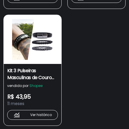
Kit 3 Pulseiras
Masculinas de Couro
Fecho Magnético
vendido por
Shopee
Hematita Bolinha Preta
R$ 43,95
6mm
11 meses
Ver histórico