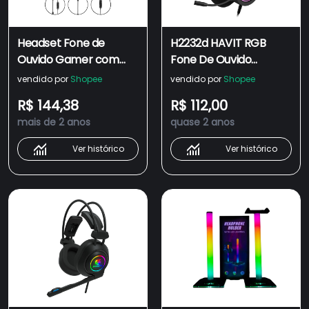
Headset Fone de
H2232d HAVIT RGB
Ouvido Gamer com
Fone De Ouvido
Microfone PC,
Headset Gamer com
vendido por
Shopee
vendido por
Shopee
Computador F-13
cabo 2 P2 3.5mm,
R$ 144,38
R$ 112,00
Miracle Plug USB
Drivers 50mm 7.1
mais de 2 anos
quase 2 anos
Iluminação RGB
Surround, para PC -
Rainbow para Jogos
Preto
Ver histórico
Ver histórico
Preto