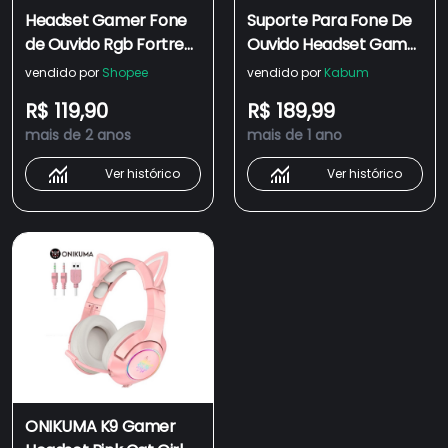
Headset Gamer Fone
Suporte Para Fone De
de Ouvido Rgb Fortrek
Ouvido Headset Gamer
Vickers Extra Conforto
Vlx, RGB, USB
vendido por
Shopee
vendido por
Kabum
Para PC Notebook
R$ 119,90
R$ 189,99
Celular PS4
mais de 2 anos
mais de 1 ano
Ver histórico
Ver histórico
ONIKUMA K9 Gamer