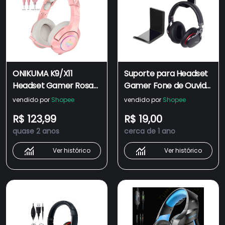
ONIKUMA K9/X11
Suporte para Headset
Headset Gamer Rosa
Gamer Fone de Ouvido
PC/Fone De Ouvido De
Suporte Parede Pc
vendido por
Shopee
vendido por
Shopee
Gato Menina RGB
Gamer Rgb
R$ 123,99
R$ 19,00
Gaming Com
quase 2 anos
cerca de 1 ano
Microfone Para Celular
PS4/Laptop + ST-2
Ver histórico
Ver histórico
Suporte