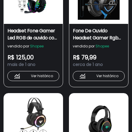
Headset Fone Gamer
Fone De Ouvido
Led RGB de ouvido com
Headset Gamer Rgb
microfone para PC Ps4
Led Onikuma K18 K20
vendido por
Shopee
vendido por
Shopee
XBOX Computador
K2PRO Para
R$ 125,00
R$ 79,99
Celular, P3 Headphone
Computador Jogos
mais de 1 ano
cerca de 1 ano
Xbox Ps4
Ver histórico
Ver histórico