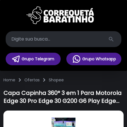
Search
Grupo Telegram
Grupo Whatsapp
Home
Ofertas
Shopee
Capa Capinha 360° 3 em 1 Para Motorola
Edge 30 Pro Edge 30 G200 G6 Play Edge
20 Edge 40 Neo G54 G84 G14 G32 4G G53
5G G62 5G Edge 30 Ultra Edge 30 Fusion
G52 G22 G41 G71 5G G82 Edge 20 Lite