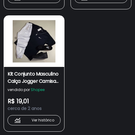
Kit Conjunto Masculino
Calça Jogger Camisa
Masculina Refletiva
vendido por
Shopee
Conjunto Masculino
R$ 19,01
Esportivo dry fit
cerca de 2 anos
masculino
Ver histórico