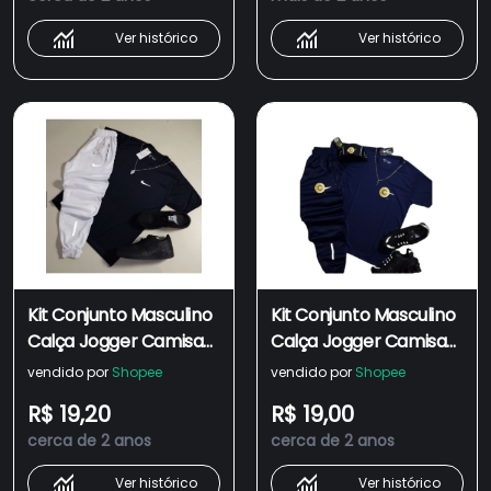
ENVIO IMEDIATO
masculino
Ver histórico
Ver histórico
Kit Conjunto Masculino
Kit Conjunto Masculino
Calça Jogger Camisa
Calça Jogger Camisa
Masculina Refletiva
Masculina Refletiva
vendido por
Shopee
vendido por
Shopee
Conjunto Masculino
Conjunto Masculino
R$ 19,20
R$ 19,00
Esportivo dry fit
Esportivo dry fit -
cerca de 2 anos
cerca de 2 anos
masculino
ENVIO IMEDIATO-
(CAMISA E CALÇA)
Ver histórico
Ver histórico