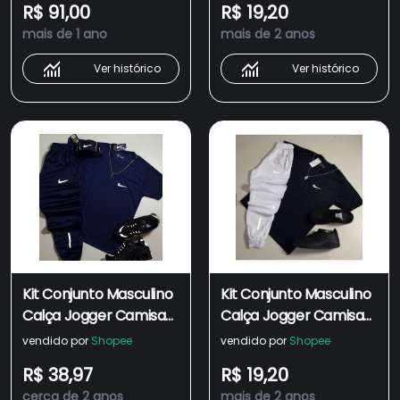
R$ 91,00
R$ 19,20
Jogger + kit De Camisa
Esportivo dry fit
mais de 1 ano
mais de 2 anos
Masculina
masculino
Ver histórico
Ver histórico
Kit Conjunto Masculino
Kit Conjunto Masculino
Calça Jogger Camisa
Calça Jogger Camisa
Masculina Refletiva
Masculina Refletiva
vendido por
Shopee
vendido por
Shopee
Conjunto Masculino
Conjunto Masculino
R$ 38,97
R$ 19,20
Esportivo dry fit -
Esportivo dry fit
cerca de 2 anos
mais de 2 anos