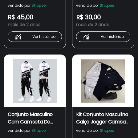
Jogger Com Bolsos
Masculina Refletiva
vendido por
Shopee
vendido por
Shopee
Refletiva + Camiseta
Conjunto Masculino
R$ 45,00
R$ 30,00
Dry Fit esportiva
Esportivo dry fit
mais de 2 anos
mais de 2 anos
masculino
Ver histórico
Ver histórico
Conjunto Masculino
Kit Conjunto Masculino
Com Camiseta De
Calça Jogger Camisa
Manga Curta E Calça
Masculina Refletiva
vendido por
Shopee
vendido por
Shopee
De Carga Estilo Hip Hop
Conjunto Masculino