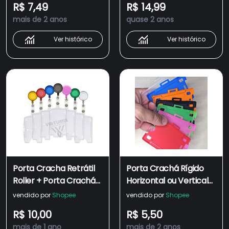
R$ 7,49
R$ 14,99
mais de 2 anos
quase 2 anos
Ver histórico
Ver histórico
Porta Cracha Retrátil
Porta Crachá Rígido
Roller + Porta Crachá
Horizontal ou Vertical
Transparente
Colorido
vendido por
Shopee
vendido por
Shopee
Horizontal e Vertical
R$ 10,00
R$ 5,50
mais de 1 ano
mais de 2 anos