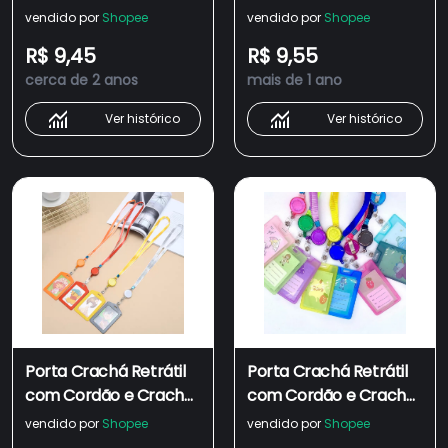
Crachá Rígido
Crachá Rígido H/V
vendido por
Shopee
vendido por
Shopee
Horizontal e Vertical
Colorido
R$ 9,45
R$ 9,55
cerca de 2 anos
mais de 1 ano
Ver histórico
Ver histórico
Porta Crachá Retrátil
Porta Crachá Retrátil
com Cordão e Crachá
com Cordão e Crachá
Rígido Horizontal e
Rígido Horizontal e
vendido por
Shopee
vendido por
Shopee
Vertical
Vertical