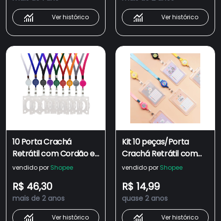
Ver histórico
Ver histórico
10 Porta Crachá
Kit 10 peças/Porta
Retrátil com Cordão e
Crachá Retrátil com
Crachá Rígido
Cordão e Crachá
vendido por
Shopee
vendido por
Shopee
Horizontal e Vertical
Rígido Horizontal e
R$ 46,30
R$ 14,99
Vertical
mais de 2 anos
quase 2 anos
Ver histórico
Ver histórico