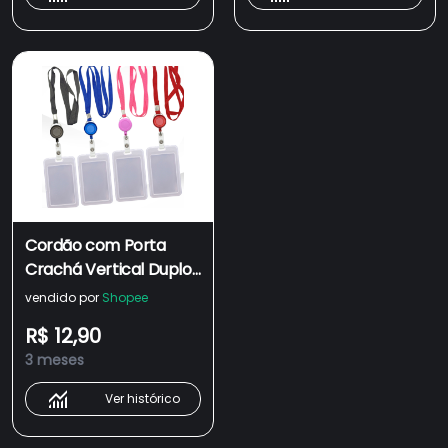
Cordão com Porta
Crachá Vertical Duplo
e Roller Retrátil
vendido por
Shopee
R$ 12,90
3 meses
Ver histórico