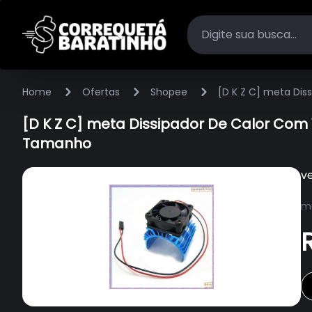
Home
Ofertas
Shopee
[D K Z C] meta Dis
[D K Z C] meta Dissipador De Calor Com 
Tamanho
v
ma