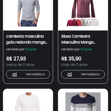
camiseta masculina
Blusa Camiseta
gola redonda manga
Masculina Manga
longa 100% algodão fio
Longa Algodão Lisa
vendido por
Shopee
vendido por
Shopee
30.1 penteado casual
Gola Redonda Com
R$ 27,93
R$ 35,90
roupa masculina
Capuz Sem Bolso
cerca de 2 anos
mais de 2 anos
Ver histórico
Ver histórico