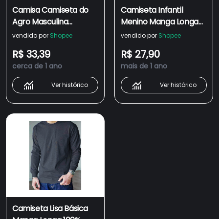
Camisa Camiseta do
Camiseta Infantil
Agro Masculina
Menino Manga Longa
Proteção Solar UV
Masculina Gola
vendido por
Shopee
vendido por
Shopee
Agropecuária Fazenda
Redonda / Promoção
R$ 33,39
R$ 27,90
Bruto Trator
cerca de 1 ano
mais de 1 ano
Agricultura Brasil Blusa
Manga Longa Gola
Ver histórico
Ver histórico
Redonda
Camiseta Lisa Básica