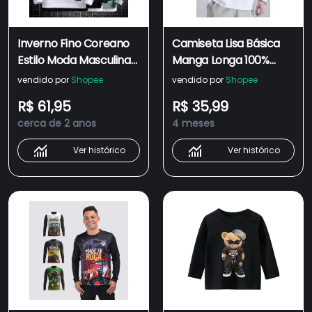
Inverno Fino Coreano
Camiseta Lisa Básica
Estilo Moda Masculina
Manga Longa 100%
Gola Redonda Manga
Algodão Mlaha
vendido por
Shopee
vendido por
Shopee
Longa Camiseta Larga
Premium Masculina Fio
R$ 61,95
R$ 35,99
Casual Blusa Branca
30,1 Panteada Premium
cerca de 2 anos
4 meses
Preta Roupas
Gola Redonda
Ver histórico
Ver histórico