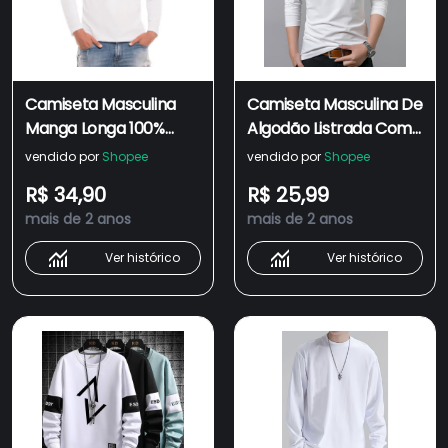
Camiseta Masculina
Camiseta Masculina De
Manga Longa 100%
Algodão Listrada Com
Algodão Gola Redonda
Gola Redonda E Manga
vendido por
Shopee
vendido por
Shopee
C15
Comprida
R$ 34,90
R$ 25,99
mais de 2 anos
mais de 2 anos
Ver histórico
Ver histórico