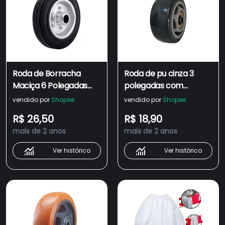
Roda de Borracha
Roda de pu cinza 3
Maciça 6 Polegadas
polegadas com
Com Rolamento De
rolamento de esfera
vendido por
Shopee
vendido por
Shopee
Rolete
90kg
R$ 26,50
R$ 18,90
mais de 2 anos
mais de 2 anos
Ver histórico
Ver histórico