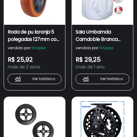
Roda de pu laranja 5
Saia Umbamda
polegadas 127mm com
Camdoble Branca
rolamento de esfera
Vermelha Preta Com 3
vendido por
Shopee
vendido por
Shopee
110kg
ou 2.30 Metros de Roda
R$ 25,92
R$ 29,25
e 90cm de Altura Luxo
mais de 2 anos
mais de 1 ano
Com Renda Entrega
Ultra Rápida
Ver histórico
Ver histórico