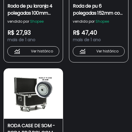
Roda de pu laranja 4
Roda de pu 6
polegadas 100mm
polegadas 152mm com
com rolamento de
rolamento de esfera
vendido por
Shopee
vendido por
Shopee
esfera 100kg
150kg
R$ 27,93
R$ 47,40
mais de 1 ano
mais de 1 ano
Ver histórico
Ver histórico
RODA CASE DE SOM -