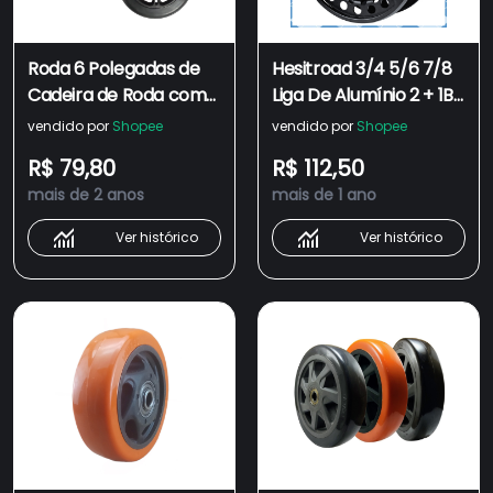
Roda 6 Polegadas de
Hesitroad 3/4 5/6 7/8
Cadeira de Roda com
Liga De Alumínio 2 + 1BB
Rolamento Par
Rolamento Carretel De
vendido por
Shopee
vendido por
Shopee
Pesca Com Mosca
R$ 79,80
R$ 112,50
Roda Giratória Manual
mais de 2 anos
mais de 1 ano
Ver histórico
Ver histórico