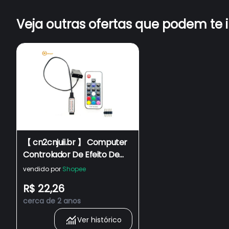
Veja outras ofertas que podem te 
【 cn2cnjuii.br 】 Computer
Controlador De Efeito De
Iluminação Do Ventilador ,
vendido por
Shopee
5V 3-Pin/12V 4 RGB
R$ 22,26
Controle De Fio
cerca de 2 anos
Equipamento/Remote Com
On/Off
Ver histórico