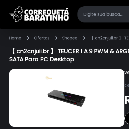
Home
Ofertas
Shopee
【 cn2cnjuii.br 】 T
Desktop
【 cn2cnjuii.br 】 TEUCER 1 A 9 PWM & ARG
SATA Para PC Desktop
v
ce