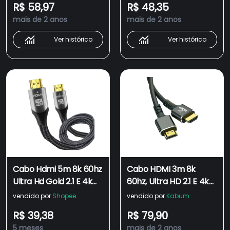
R$ 58,97
R$ 48,35
mais de 2 anos
mais de 2 anos
Ver histórico
Ver histórico
Cabo Hdmi 5m 8k 60hz
Cabo HDMI 3m 8k
Ultra Hd Gold 2.1 E 4k
60hz, Ultra HD 2.1 E 4k
120hz 5 Metros
120hz, 3 Metros
vendido por
Shopee
vendido por
Kabum
R$ 39,38
R$ 79,90
5 meses
mais de 2 anos