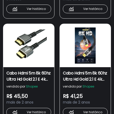
Ver histórico
Ver histórico
Cabo Hdmi 5m 8k 60hz
Cabo Hdmi 5m 8k 60hz
Ultra Hd Gold 2.1 E 4k
Ultra Hd Gold 2.1 E 4k
120hz 5 Metros
120hz 5 Metros
vendido por
Shopee
vendido por
Shopee
R$ 45,50
R$ 41,25
mais de 2 anos
mais de 2 anos
Ver histórico
Ver histórico