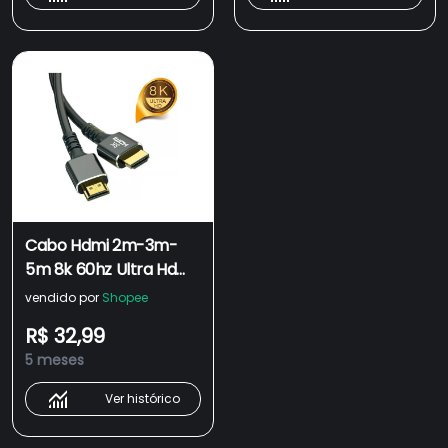
Cabo Hdmi 2m-3m-
5m 8k 60hz Ultra Hd
Gold 2.1 E 4k 120hz
vendido por
Shopee
R$ 32,99
5 meses
Ver histórico