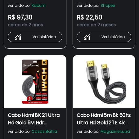
120hz, 5 Metros
120hz 2 Metros
vendido por
Kabum
vendido por
Shopee
R$ 97,30
R$ 22,50
cerca de 2 anos
cerca de 2 meses
Ver histórico
Ver histórico
Cabo Hdmi 8K 2.1 Ultra
Cabo Hdmi 5m 8k 60hz
Hd Gold 5M Hdr
Ultra Hd Gold 2.1 E 4k
Dinâmico 5 Metros
120hz 5 Metros
vendido por
Casas Bahia
vendido por
Magazine Luiza