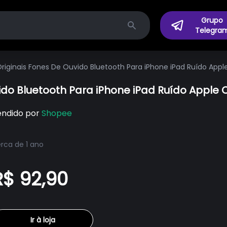
Grupo
Telegra
Search
Originais Fones De Ouvido Bluetooth Para iPhone iPad Ruído App
vido Bluetooth Para iPhone iPad Ruído Appl
endido por
Shopee
rca de 1 ano
R$ 92,90
Ir à loja