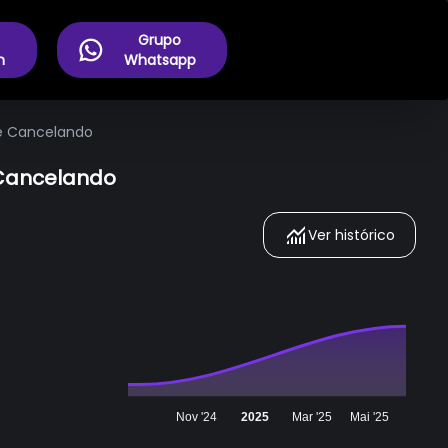
Grupo
m
Whatsapp
le Cancelando
e Cancelando
Ver histórico
Nov '24
2025
Mar '25
Mai '25