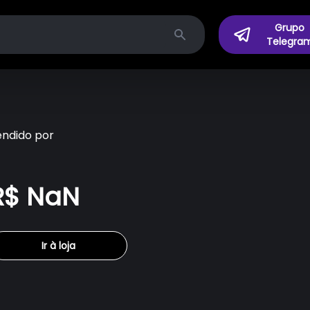
Grupo
Telegra
Search
endido por
R$ NaN
Ir à loja