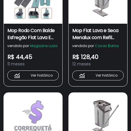
Mop Rodo Com Balde
Mop Flat Lava e Seca
Esfregão Flat Lava E
Menalux com Refil
Seca Com 2 Refil Extra
Extra de Microfibra
vendido por
Magazine Luiza
vendido por
Casas Bahia
De Microfibra Multiuso
R$ 44,45
R$ 128,40
limpeza
11 meses
12 meses
Ver histórico
Ver histórico