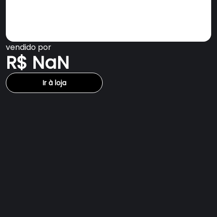
vendido por
R$ NaN
Ir à loja