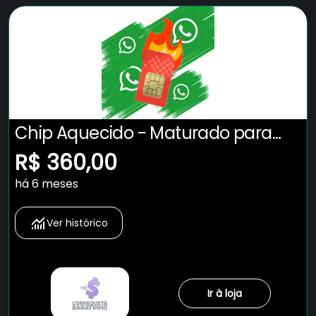
Chip Aquecido - Maturado para
Whatsapp
R$ 360,00
há 6 meses
Ver histórico
Ir à loja