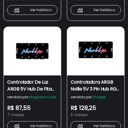
oficial
Ver histórico
Ver histórico
Controlador De Luz
Controladora ARGB
ARGB 5V Hub De Fita
Nollie 5V 3 Pin Hub RGB
De Luz Software De
8 Portas SignalRGB
vendido por
Magazine Luiza
vendido por
Shopee
Gestão Do Sistema
Fans ARGB
R$ 87,55
R$ 128,25
Nollie RGB Suporte
7 meses
5 meses
Ver histórico
Ver histórico