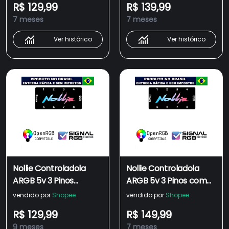
R$ 129,99
R$ 139,99
SignalRGB OpenRGB
SignalRGB OpenRGB
7 meses
7 meses
Ver histórico
Ver histórico
Nollie Controladola
Nollie Controladola
ARGB 5v 3 Pinos
ARGB 5v 3 Pinos com
interface ARGB com
suporte ao Software
vendido por
Shopee
vendido por
Shopee
suporte ao Software
SignalRGB OpenRGB
R$ 129,99
R$ 149,99
SignalRGB OpenRGB
Oficial
9 meses
7 meses