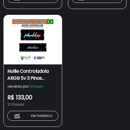
Nollie Controladola
ARGB 5v 3 Pinos
interface ARGB com
vendido por
Shopee
suporte ao Software
R$ 133,00
SignalRGB OpenRGB.
3 meses
Ver histórico