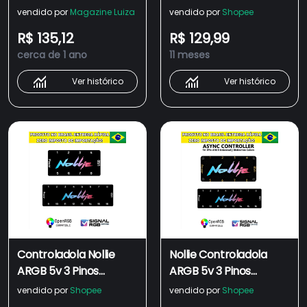
SignalRGB OpenRGB
interface ARGB com
vendido por
Magazine Luiza
vendido por
Shopee
Para PC Caso
suporte SignalRGB
R$ 135,12
R$ 129,99
Ventiladores De
OpenRGB
cerca de 1 ano
11 meses
Ver histórico
Ver histórico
Controladola Nollie
Nollie Controladola
ARGB 5v 3 Pinos
ARGB 5v 3 Pinos
interface ARGB com
interface ARGB com
vendido por
Shopee
vendido por
Shopee
suporte ao Software
suporte ao Software