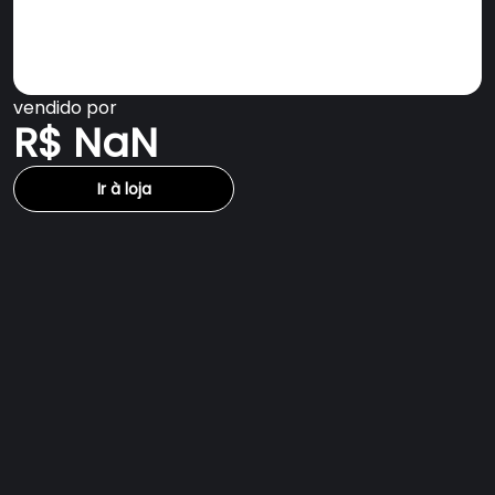
vendido por
R$ NaN
Ir à loja